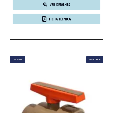
VER DETALHES
FICHA TÉCNICA
PVC-U DIN
TEFLON - EPDM