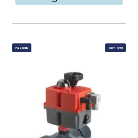
PVC-U SCH80
TEFLON - EPDM