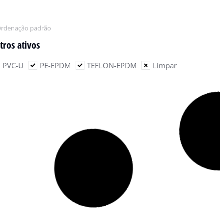
ltros ativos
PVC-U
PE-EPDM
TEFLON-EPDM
Limpar