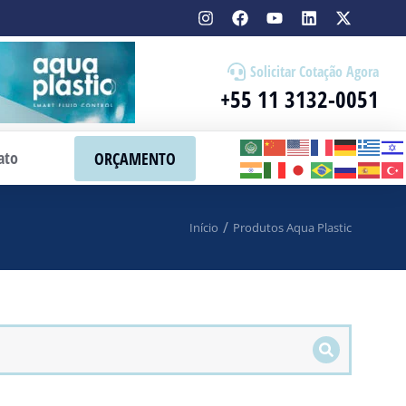
Solicitar Cotação Agora
+55 11 3132-0051
ato
ORÇAMENTO
Início
Produtos Aqua Plastic