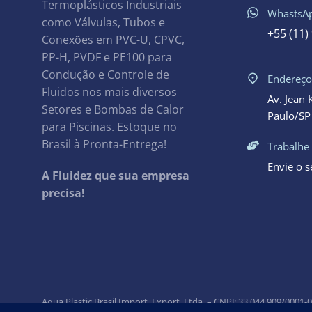
Termoplásticos Industriais
WhastsA
como Válvulas, Tubos e
+55 (11)
Conexões em PVC-U, CPVC,
PP-H, PVDF e PE100 para
Condução e Controle de
Endereç
Fluidos nos mais diversos
Av. Jean 
Setores e Bombas de Calor
Paulo/SP 
para Piscinas. Estoque no
Brasil à Pronta-Entrega!
Trabalhe
Envie o 
A Fluidez que sua empresa
precisa!
Aqua Plastic Brasil Import. Export. Ltda. – CNPJ: 33.044.909/0001-