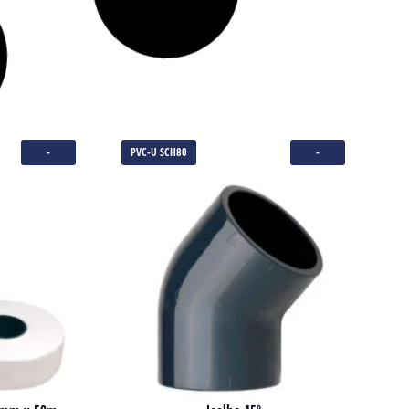
-
PVC-U SCH80
-