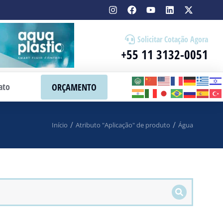
Solicitar Cotação Agora
+55 11 3132-0051
ato
ORÇAMENTO
Início
Atributo "Aplicação" de produto
Água