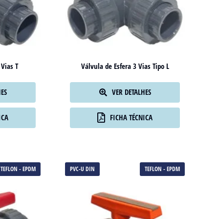
 Vias T
Válvula de Esfera 3 Vias Tipo L
HES
VER DETALHES
ICA
FICHA TÉCNICA
TEFLON - EPDM
PVC-U DIN
TEFLON - EPDM