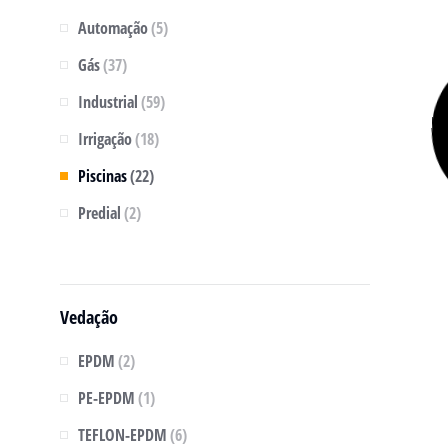
Automação
(5)
Gás
(37)
Industrial
(59)
Irrigação
(18)
Piscinas
(22)
Predial
(2)
Vedação
EPDM
(2)
PE-EPDM
(1)
TEFLON-EPDM
(6)