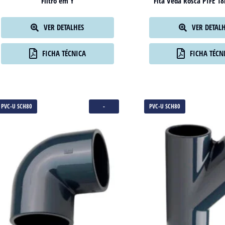
Filtro em Y
Fita Veda Rosca PTFE 
VER DETALHES
VER DETAL
FICHA TÉCNICA
FICHA TÉCN
PVC-U SCH80
-
PVC-U SCH80