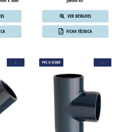
18mm x 50m
Joelho 45º
HES
VER DETALHES
ICA
FICHA TÉCNICA
-
PVC-U SCH80
-