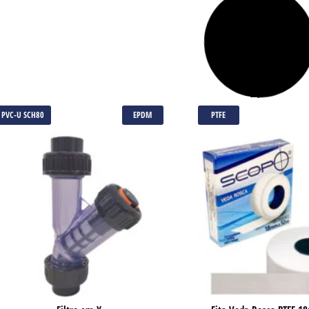
PVC-U SCH80
EPDM
PTFE