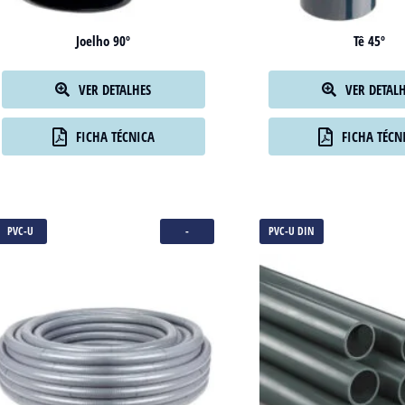
Joelho 90º
Tê 45º
VER DETALHES
VER DETAL
FICHA TÉCNICA
FICHA TÉCN
PVC-U
-
PVC-U DIN