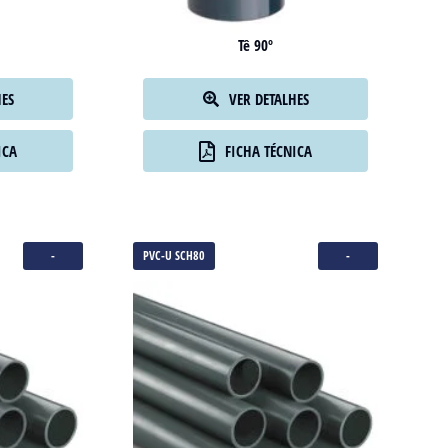
Tê 90º
HES
VER DETALHES
ICA
FICHA TÉCNICA
-
PVC-U SCH80
-