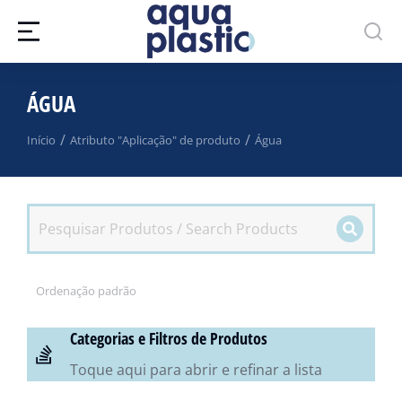
ÁGUA
Você está aqui:
Início
Atributo "Aplicação" de produto
Água
Categorias e Filtros de Produtos
Toque aqui para abrir e refinar a lista