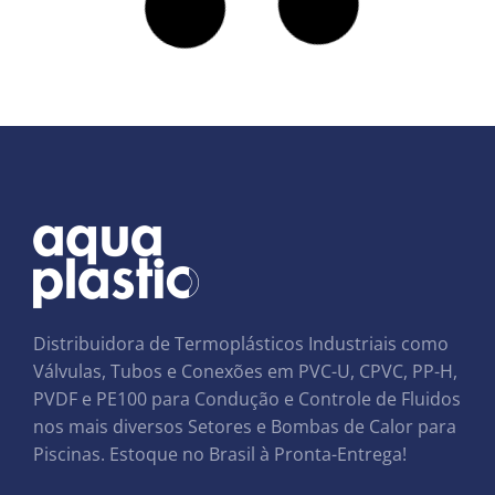
Distribuidora de Termoplásticos Industriais como
Válvulas, Tubos e Conexões em PVC-U, CPVC, PP-H,
PVDF e PE100 para Condução e Controle de Fluidos
nos mais diversos Setores e Bombas de Calor para
Piscinas. Estoque no Brasil à Pronta-Entrega!