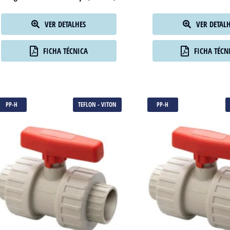
Flange PP com Alma de Aço (Métrico)
Válvula Borboleta
VER DETALHES
VER DETAL
FICHA TÉCNICA
FICHA TÉCN
PP-H
TEFLON - VITON
PP-H