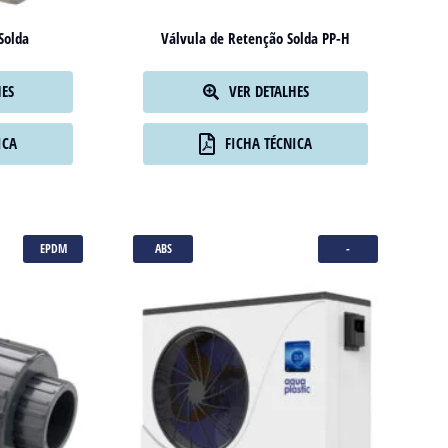
Solda
Válvula de Retenção Solda PP-H
HES
VER DETALHES
ICA
FICHA TÉCNICA
EPDM
ABS
-