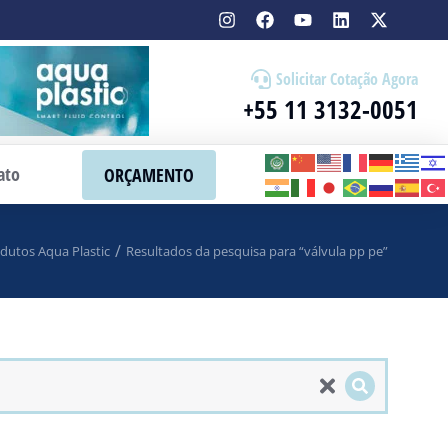
Solicitar Cotação Agora
+55 11 3132-0051
ato
ORÇAMENTO
dutos Aqua Plastic
Resultados da pesquisa para “válvula pp pe”