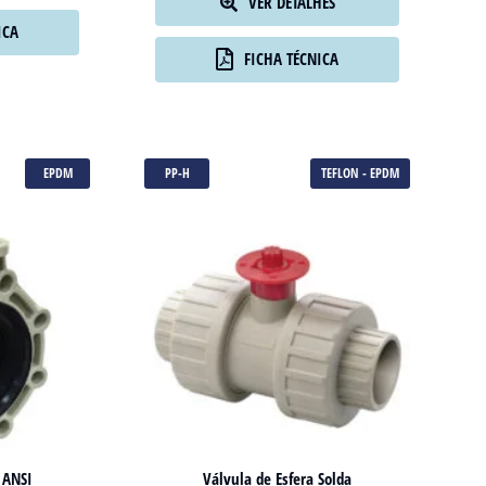
VER DETALHES
ICA
FICHA TÉCNICA
EPDM
PP-H
TEFLON - EPDM