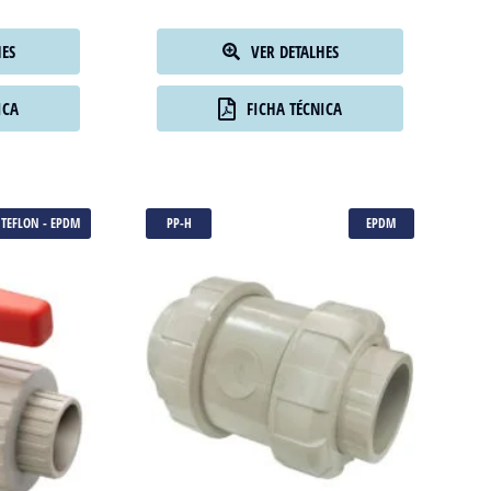
 ANSI
Válvula de Esfera Solda
HES
VER DETALHES
ICA
FICHA TÉCNICA
TEFLON - EPDM
PP-H
EPDM