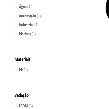
Água
(4)
Automação
(1)
Industrial
(7)
Piscinas
(1)
Materiais
PP
(3)
Vedação
EPDM
(3)