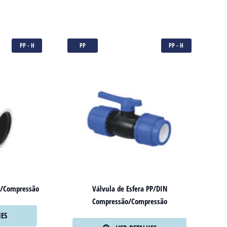
PP - H
PP
PP - H
a/Compressão
Válvula de Esfera PP/DIN
Compressão/Compressão
HES