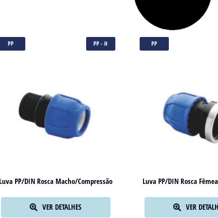
PP
PP - H
PP
Luva PP/DIN Rosca Macho/Compressão
Luva PP/DIN Rosca Fême
VER DETALHES
VER DETAL